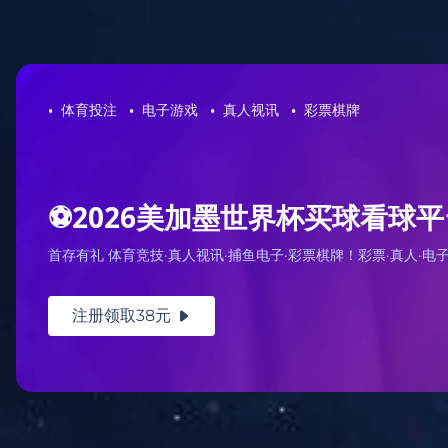
星期日-星期五||8:00-7:00
公司
接洽