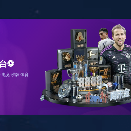
首页
了解JN江南体育
体育热点
体育明星
集团服
JN江南体育官网
体育热点