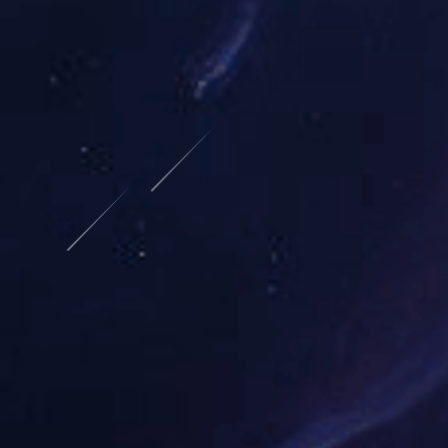
此外，足球明星们往往会根据自己的身体条件
哈里·凯恩，他们利用身体优势进行定位球争抢
性。这些不同风格交织在一起，共同构成了足