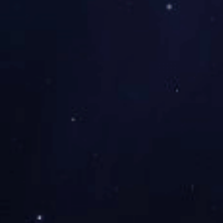
们展示出了高超技艺；在个人成就上，他们不
极方向；最后，人际关系中的深厚情谊更彰显
一代又一代英雄传说。
因此，当我们欣赏一场精彩比赛时，不妨思考
载的人生哲理。正是因为有这些精彩纷呈的人
我们期待未来能够看到更多新传奇诞生！
上一篇
足球明星换脸女生视频带你体验奇妙
视觉盛宴与明星互动的全新方式