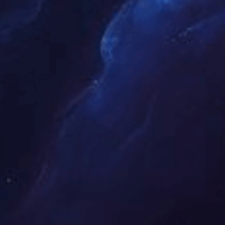
力。他们不仅仅是在绿茵场上拼搏，更是年轻一代追求梦想
，用实际行动回馈社会，用自己的影响力去帮助那些需要帮
人士应有的大爱情怀。
正义。如穆罕默德·萨拉赫，他常常发表支持平权及反歧
行为不仅提升了他们自身形象，也鼓励更多人参与到这些讨
力量。
将们选择回归校园，与孩子们分享自己从事足球事业以来积
传承精神延续着运动精神，同时也让更多人了解并热爱这项