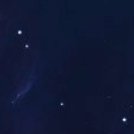
上展现了激烈的竞争，也在每一位明星球员的身上闪耀着独
e 到C罗的无畏精神，足球明星们用他们非凡的才华和不屈不
章中，我们将从四个方面探讨足球明星所展现出的多样魅
社会责任，以及情感与人际关系。通过这些角度，我们可以
上发光发热，并成为无数球迷心中的偶像。
们吸引观众的重要因素。以梅西为例，他那独特的运球技巧
的控球能力，还能在瞬息万变的局势中做出最佳决策，创造
而生畏，更让观众陶醉其中。
到喜爱。比如，内马尔以其花哨的过人技巧和灵活多变的跑
破对方防线，为球队创造机会。这种大胆而富有创意的表
球迷。