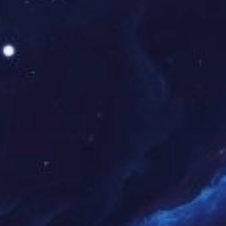
所获得的一系列荣誉也为他们增添了光彩。比如C罗，他
金球奖，这些都是他卓越才能和刻苦训练的结果。这种超凡
凭借高超传控技能帮助球队赢得无数冠军，成为史上最成功
，也是团队协作的重要体现。而这样的成就，无疑也提升了
通过拼搏奋斗争取国家荣誉。他们为了国旗而战、不懈追求
是在世界杯还是洲际赛上，他们都为自己的国家带来了骄