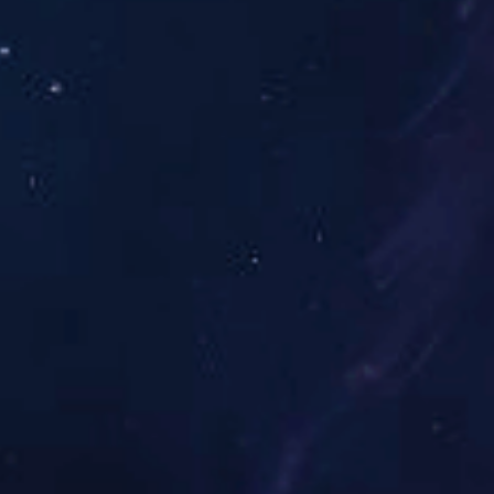
足球作为全球最受欢迎的运动之一，不仅在场
特的魅力与传奇故事。从梅西的魔幻 dribbl
挠的意志塑造了一个个动人的传奇。在这篇文
力：技术与风格、个人成就与荣誉、影响力与
更全面地理解这些伟大的运动员如何在绿茵场
1、技术与风格
足球明星在比赛中展现出的技术水平往往是他
和快速变向让对手防不胜防。他不仅具备出色
出绝佳进攻机会。这种娴熟技艺不仅令对手望
除了梅西，还有很多球员凭借其独特风格而受
位著称。他总能通过一些令人惊叹的小动作打
现，使得他的比赛充满了观赏性，吸引了大量