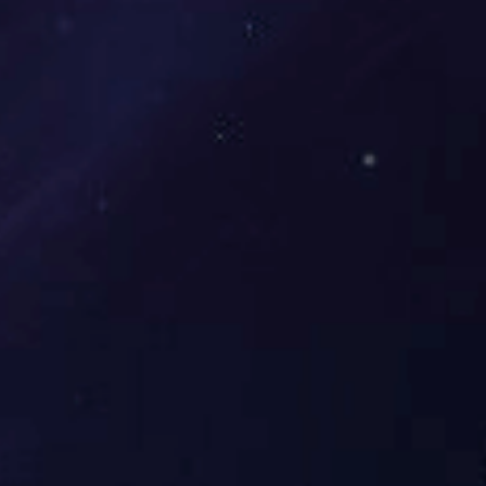
故事往往伴随着情感波动。从青涩少年到成熟球星，他们经
识志同道合的小伙伴，共同奔赴绿茵场，实现彼此梦想。这
们即便退役后依然保持联系，相互扶持。
励也是一种不可或缺的重要支持。以中国女足为例，她们在
克服困难。而这种紧密合作所形成的不仅是战斗友情，更是
程中的挑战而愈发坚韧。如C罗自小家境贫困，但他始终
功证明了，只要勇敢追梦，就一定能够实现人生目标。因
在逆境中奋勇向前。
明星都蕴藏着不同层面的魅力与传奇故事。在技术方面，他