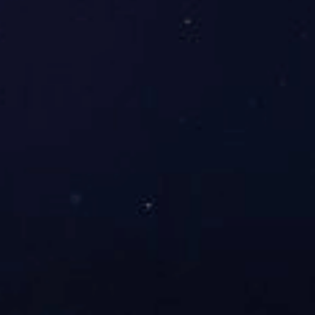
断突破自我；同时，在社会责任意识强烈之下，他们引领积
了团队精神。在绿茵场上，这些元素交织融合，共同铸就了
一下那些站在聚光灯下的人物背后，那份奋斗历程以及所承
生故事，使得每一位足球明星都如璀璨明珠般熠熠生辉，让
的