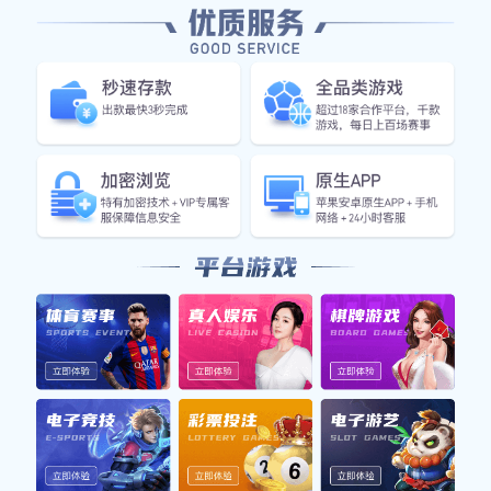
不断努力、拼搏，最终实现
体育明星
自己的梦想。本文将从四个
集团服务
方面详细阐述：孩子们的启
蒙阶段、教练和家长的支
接洽JN江南体育官网
持、团队合作的重要性以及
对未来的展...
最新文章以及案例
阅读...
足球明星的
风采有多少
种魅力与传
奇故事在绿
茵场上闪耀
着光芒
2026-01-09
2025-12-19
足球明星换