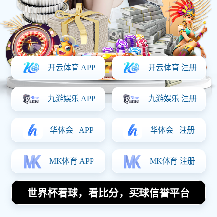
2025-12-23
长塘里小学足球明星
导航
的成长之路与梦想追
逐
了解JN江南体育
长塘里小学足球明星的成长
之路与梦想追逐，讲述了小
体育热点
学生在足球这项运动中如何