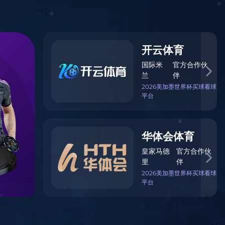
13175959189
务