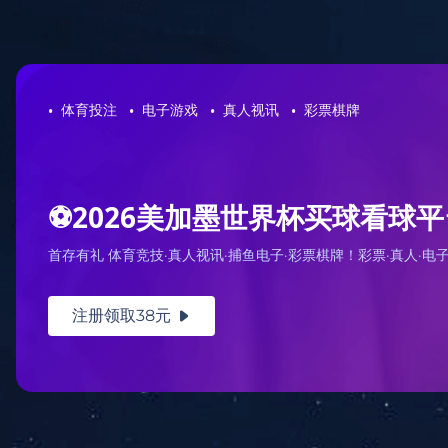
星期日-星期五||8:00-7:00
公司
接洽