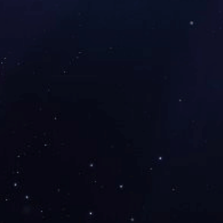
JN江南·(中国区)体育官方网
站-JNSPORTS
JN江南·(中国区)体育官方网站-
JNSPORTS✅🏆『hyswjs.com』🏆
✅是世界顶级真人游戏让生活更精彩!
为国内游戏玩家打造的全球最顶级乐
趣游戏APP,提供下载、入口、首页、
平台、登陆、官网、二十四小时专属
客服在线服务!全球最安全,最信誉,最
公平的平台运营商!