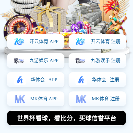
深圳羽毛球队与南京羽毛球队赛后复盘
分析团队配合与战术执行的关键因素
2025-11-11 01:47:05
本文旨在深入分析深圳羽毛球队与南京羽毛球队的赛后复
盘，重点探讨两队在比赛中团队配合与战术执行的关键因
素。通过对比赛过程的细致研究，我们将从四个方面进行阐
述：团队沟通、角色分工、战术灵活性以及心理素质。这些
因素不仅影响了球员的表现，也直接关系到比赛的最终结
果。通过系统分析，我们希望能够为未来的训练和比赛提供
有效参考，并揭示高水平羽毛球赛事中团队协作的重要性。