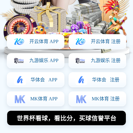
辽宁男篮总决赛大比分领先，豪取3连
胜！
2025-05-14 16:26:37
辽宁男篮在本赛季总决赛中表现异常出色，以大比分领先，
豪取3连胜！这支球队在赛场上展现出了无与伦比的实力和
战斗精神，让球迷们欣喜若狂。
本赛季的CBA总决赛可以说是充满了悬念与精彩瞬间，但辽
宁男篮用实际行动证明了他们的强大实力。每场比赛，他们
都能迅速进入状态，从开局就压制对手。无论是进攻端的多
点开花，还是防守端的密不透风，辽宁男篮都做到了极致。
球队的核心球员郭艾伦、韩德君等人更是发挥出色，他们不