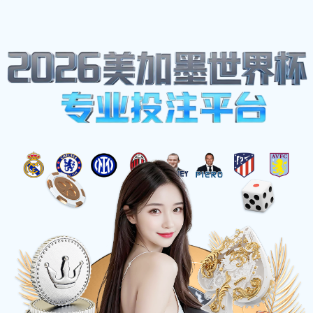
星期日-星期五||8:00-7:00
13175959189
体育明星
首页
Our News
辽宁男篮总决赛大比分领先，豪取3连胜！